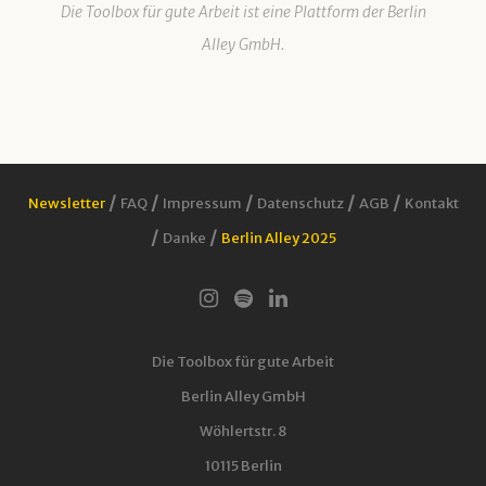
Die Toolbox für gute Arbeit ist eine Plattform der Berlin
Alley GmbH.
/
/
/
/
/
Newsletter
FAQ
Impressum
Datenschutz
AGB
Kontakt
/
/
Danke
Berlin Alley 2025
Die Toolbox für gute Arbeit
Berlin Alley GmbH
Wöhlertstr. 8
10115 Berlin