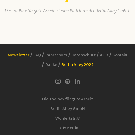
Die Toolbox für gute Arbeit ist eine Plattform der Berlin Alley GmbH.
/
/
/
/
/
Newsletter
FAQ
Impressum
Datenschutz
AGB
Kontakt
/
/
Danke
Berlin Alley 2025
Die Toolbox für gute Arbeit
Berlin Alley GmbH
Wöhlertstr. 8
10115 Berlin