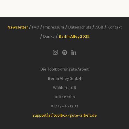
/
/
/
/
/
Newsletter
FAQ
Impressum
Datenschutz
AGB
Kontakt
/
/
Danke
Berlin Alley 2025
Die Toolbox für gute Arbeit
Berlin Alley GmbH
Wöhlertstr. 8
10115 Berlin
0177 / 4621202
support[at]toolbox-gute-arbeit.de