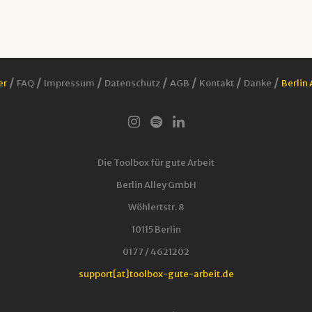
/
/
/
/
/
/
/
er
FAQ
Impressum
Datenschutz
AGB
Kontakt
Danke
Berlin 
Die Toolbox für gute Arbeit
Berlin Alley GmbH
Wöhlertstr. 8
10115 Berlin
0177 / 4621202
support[at]toolbox-gute-arbeit.de