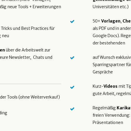
ßig neue Tools + Erweiterungen
Universitäten etc.)
50+
Vorlagen
,
Che
 Tricks und Best Practices für
als PDF und in and
g neu
Google Docs). Rege
der bestehenden
ren
über die Arbeitswelt zur
 eure Newsletter, Chats und
auf Wunsch exklusi
Sparringspartner fü
Gespräche
Kurz-
Videos
mit Tip
gute Arbeit, regelm
der Tools (ohne Weiterverkauf)
Regelmäßig
Karika
ding
freien Verwendung: 
Präsentationen