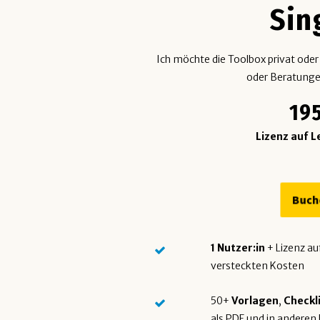
Sin
Ich möchte die Toolbox privat oder
oder Beratunge
19
Lizenz auf L
Buch
1 Nutzer:in
+ Lizenz au
versteckten Kosten
50+
Vorlagen
,
Checkl
als PDF und in anderen