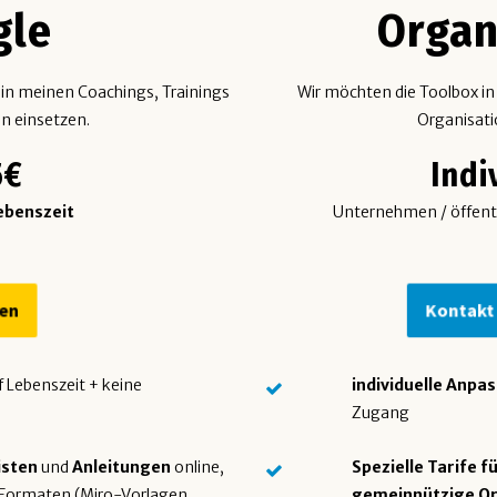
gle
Organ
 in meinen Coachings, Trainings
Wir möchten die Toolbox i
n einsetzen.
Organisat
5€
Indi
ebenszeit
Unternehmen / öffentli
en
Kontakt
f Lebenszeit + keine
individuelle Anpa
Zugang
isten
und
Anleitungen
online,
Spezielle Tarife f
 Formaten (Miro-Vorlagen,
gemeinnützige Or