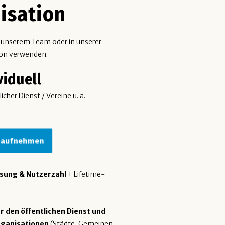
isation
n unserem Team oder in unserer
ion verwenden.
viduell
cher Dienst / Vereine u. a.
 aufnehmen
ssung & Nutzerzahl
+ Lifetime-
ür den öffentlichen Dienst und
ganisationen
(Städte, Gemeinen,