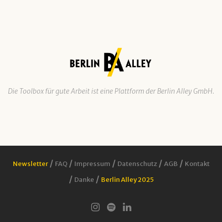
Die Toolbox für gute Arbeit ist eine Plattform der Berlin Alley GmbH.
/
/
/
/
/
Newsletter
FAQ
Impressum
Datenschutz
AGB
Kontakt
/
/
Danke
Berlin Alley 2025