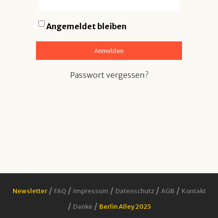
Angemeldet bleiben
Passwort vergessen?
/
/
/
/
/
Newsletter
FAQ
Impressum
Datenschutz
AGB
Kontakt
/
/
Danke
Berlin Alley 2025