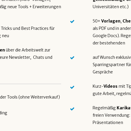
ßig neue Tools + Erweiterungen
Universitäten etc.)
50+
Vorlagen
,
Che
 Tricks und Best Practices für
als PDF und in and
g neu
Google Docs). Rege
der bestehenden
ren
über die Arbeitswelt zur
 eure Newsletter, Chats und
auf Wunsch exklusi
Sparringspartner fü
Gespräche
Kurz-
Videos
mit Tip
gute Arbeit, regelm
der Tools (ohne Weiterverkauf)
Regelmäßig
Karika
ding
freien Verwendung: 
Präsentationen