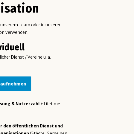
isation
n unserem Team oder in unserer
ion verwenden.
viduell
cher Dienst / Vereine u. a.
 aufnehmen
ssung & Nutzerzahl
+ Lifetime-
ür den öffentlichen Dienst und
ganisationen
(Städte, Gemeinen,