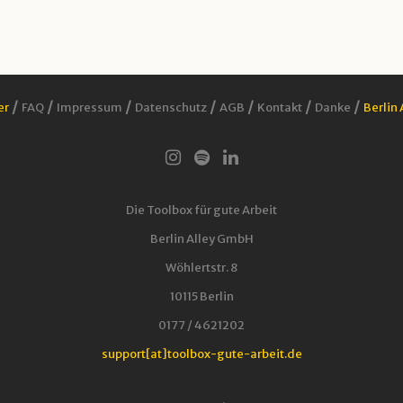
/
/
/
/
/
/
/
er
FAQ
Impressum
Datenschutz
AGB
Kontakt
Danke
Berlin 
Die Toolbox für gute Arbeit
Berlin Alley GmbH
Wöhlertstr. 8
10115 Berlin
0177 / 4621202
support[at]toolbox-gute-arbeit.de